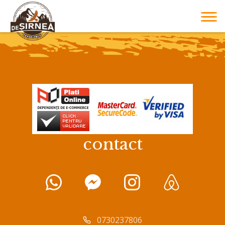
contact
0730237806