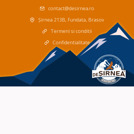
contact@desirnea.ro
Șirnea 213B, Fundata, Brasov
Termeni si conditii
Confidentialitate